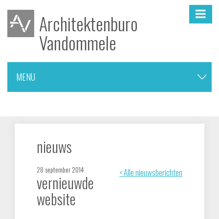
Architektenburo
Vandommele
MENU
▼
nieuwbouw woningen
nieuws
verbouwingen
28 september 2014
< Alle nieuwsberichten
vernieuwde
meergezinswoningen
website
onderwijs