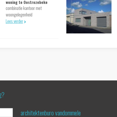
woning te Oostrozebeke
combinatie kantoor met
woongelegenheid
Lees verder
g?
architektenburo vandommele