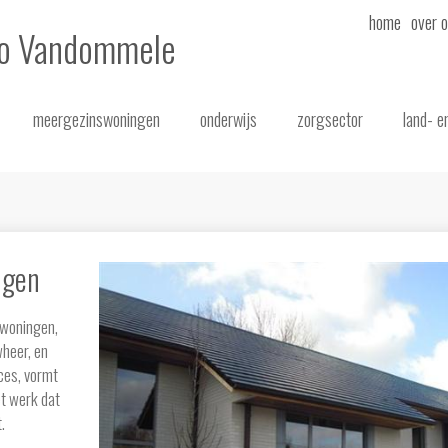
home
over 
ro Vandommele
meergezinswoningen
onderwijs
zorgsector
land- e
ngen
woningen,
heer, en
ces, vormt
et werk dat
.