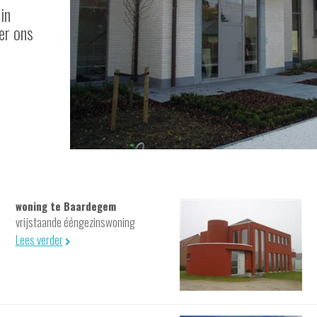
in
er ons
woning te Baardegem
vrijstaande ééngezinswoning
Lees verder