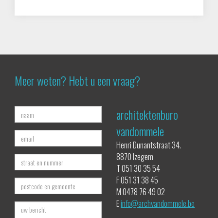
Meer weten? Hebt u een vraag?
architektenburo
vandommele
Henri Dunantstraat 34.
8870 Izegem
T 051 30 35 54
F 051 31 38 45
M 0478 76 49 02
E
info@archvandommele.be