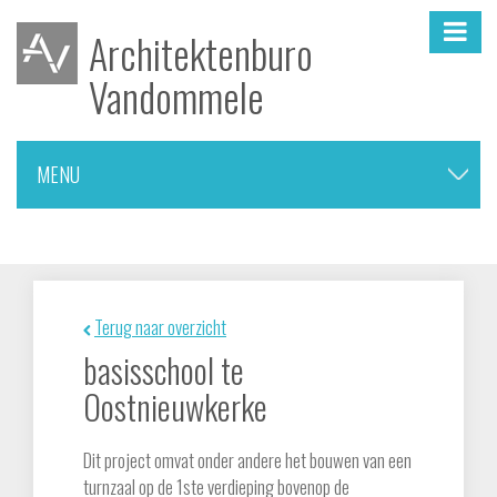
Architektenburo
Vandommele
MENU
▼
nieuwbouw woningen
Terug naar overzicht
verbouwingen
basisschool te
Oostnieuwkerke
meergezinswoningen
Dit project omvat onder andere het bouwen van een
turnzaal op de 1ste verdieping bovenop de
onderwijs