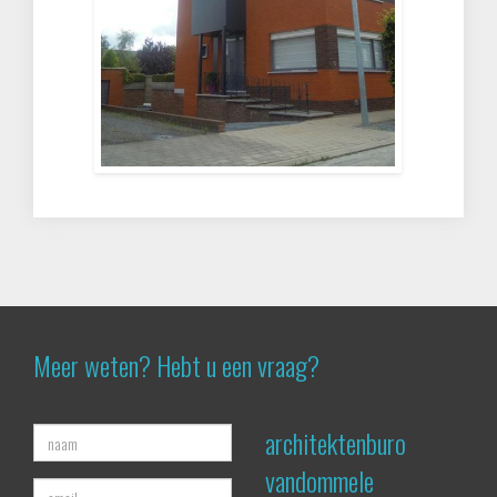
Meer weten? Hebt u een vraag?
architektenburo
vandommele